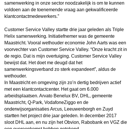
samenwerking in onze sector noodzakelijk is om te kunnen
voldoen aan de toenemende vraag aan gekwalificeerde
klantcontactmedewerkers.”
Customer Service Valley startte drie jaar geleden als Triple
Helix samenwerking. Initiatiefnemer was de gemeente
Maastricht. Vooral wethouder economie John Aarts was een
voorvechter van Customer Service Valley. “Onze kracht zit in
de regio. Dat is mijn overtuiging. Customer Service Valley
bewijst dat. Het doet me deugd dat het
samenwerkingsverband zo sterk expandeert”, aldus de
wethouder.
In Maastricht en omgeving zijn zo’n dertig bedrijven actief
met een klantcontactcenter. Het gaat om 6.000
arbeidsplaatsen. Arvato Benelux BV, DHL, gemeente
Maastricht, Q-Park, VodafoneZiggo en de
onderwijsorganisaties Arcus, Leeuwenborgh en Zuyd
startten het project drie jaar geleden. In december 2017
sloot DHL aan, en nu zijn het Obvion, Rabobank en VGZ die
een overeenkomst hebben getekend.