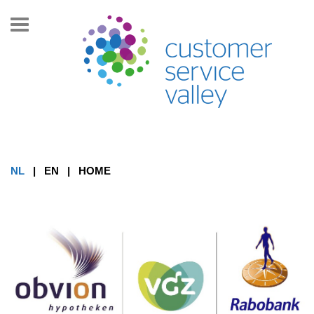
Toon/Verberg
navigatie
NL
|
EN
|
HOME