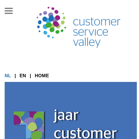
Toon/Verberg
navigatie
NL
|
EN
|
HOME